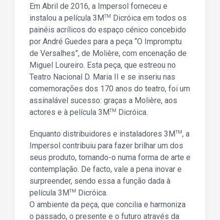
Em Abril de 2016, a Impersol forneceu e
instalou a película 3M
TM
Dicróica em todos os
painéis acrílicos do espaço cénico concebido
por André Guedes para a peça “O Impromptu
de Versalhes”, de Molière, com encenação de
Miguel Loureiro. Esta peça, que estreou no
Teatro Nacional D. Maria II e se inseriu nas
comemorações dos 170 anos do teatro, foi um
assinalável sucesso: graças a Molière, aos
actores e à película 3M
TM
Dicróica.
Enquanto distribuidores e instaladores 3M
TM
, a
Impersol contribuiu para fazer brilhar um dos
seus produto, tornando-o numa forma de arte e
contemplação. De facto, vale a pena inovar e
surpreender, sendo essa a função dada à
película 3M
TM
Dicróica.
O ambiente da peça, que concilia e harmoniza
o passado, o presente e o futuro através da