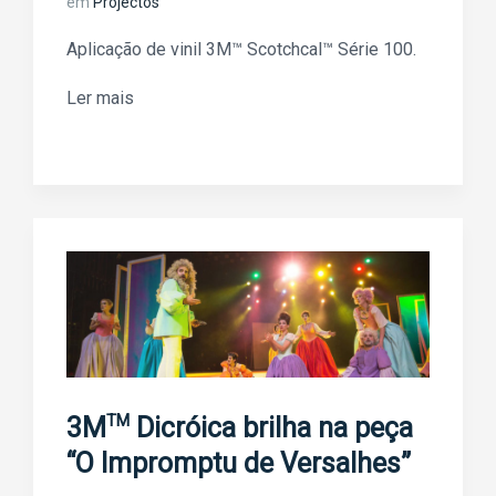
em
Projectos
Aplicação de vinil 3M™ Scotchcal™ Série 100.
Ler mais
TM
3M
Dicróica brilha na peça
“O Impromptu de Versalhes”