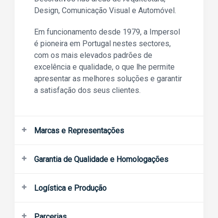
Design, Comunicação Visual e Automóvel.
Em funcionamento desde 1979, a Impersol
é pioneira em Portugal nestes sectores,
com os mais elevados padrões de
excelência e qualidade, o que lhe permite
apresentar as melhores soluções e garantir
a satisfação dos seus clientes.
Marcas e Representações
Garantia de Qualidade e Homologações
Todas a películas e vinis têm garantia de
Logística e Produção
qualidade suportada pelo fabricante.
Revestimentos Di-Noc
TM
Instalamos desde o mercado residencial
Comunicação Gráfica
As películas para viaturas estão homologas
Parcerias