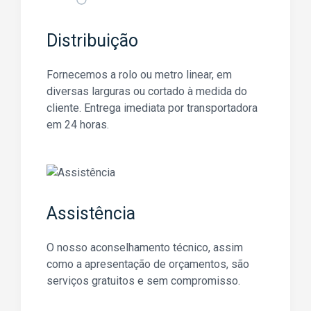
Associação Nacional dos Fabricantes de
Janelas Eficientes
Distribuição
Fornecemos a rolo ou metro linear, em
diversas larguras ou cortado à medida do
cliente. Entrega imediata por transportadora
em 24 horas.
Associação Portuguesa de Segurança
Assistência
O nosso aconselhamento técnico, assim
como a apresentação de orçamentos, são
serviços gratuitos e sem compromisso.