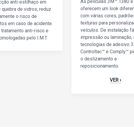
As películas 3M™ 1380 e
cção anti-estilhaço em
oferecem um look diferen
 quebra de vidros, reduz
com várias cores, padrõe
camente o risco de
texturas para personaliz
tos em caso de acidente.
veículos. De instalação fá
tratamento anti-risco e
impressão ou laminação,
omologadas pelo I.M.T.
tecnologias de adesivo 
Controltac™ e Comply™ p
o deslizamento e
reposicionamento.
VER ›