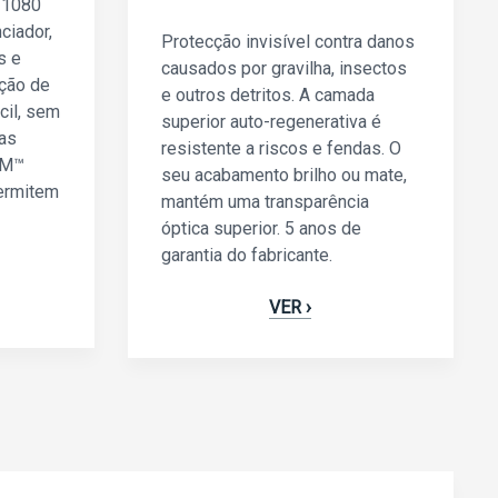
 1080
ciador,
Protecção invisível contra danos
s e
causados por gravilha, insectos
ação de
e outros detritos. A camada
cil, sem
superior auto-regenerativa é
 as
resistente a riscos e fendas. O
3M™
seu acabamento brilho ou mate,
ermitem
mantém uma transparência
óptica superior. 5 anos de
garantia do fabricante.
VER ›