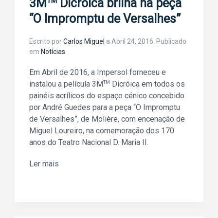
TM
3M
Dicróica brilha na peça
“O Impromptu de Versalhes”
Escrito por
Carlos Miguel
a
Abril 24, 2016
. Publicado
em
Notícias
Em Abril de 2016, a Impersol forneceu e
instalou a película 3M
TM
Dicróica em todos os
painéis acrílicos do espaço cénico concebido
por André Guedes para a peça “O Impromptu
de Versalhes”, de Molière, com encenação de
Miguel Loureiro, na comemoração dos 170
anos do Teatro Nacional D. Maria II.
Ler mais