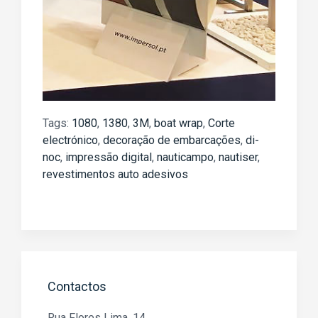
Tags:
1080
,
1380
,
3M
,
boat wrap
,
Corte
electrónico
,
decoração de embarcações
,
di-
noc
,
impressão digital
,
nauticampo
,
nautiser
,
revestimentos auto adesivos
Contactos
Rua Flores Lima, 14