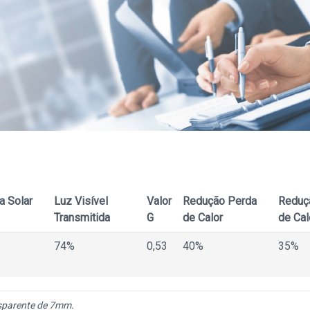
a Solar
Luz Visível
Valor
Redução Perda
Reduç
Transmitida
G
de Calor
de Cal
74%
0,53
40%
35%
nsparente de 7mm.