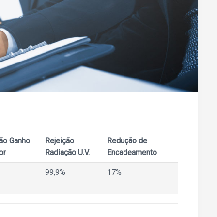
ão Ganho
Rejeição
Redução de
or
Radiação U.V.
Encadeamento
99,9%
17%