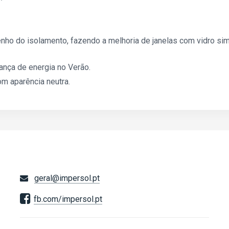
o do isolamento, fazendo a melhoria de janelas com vidro simp
ança de energia no Verão.
om aparência neutra.
geral@impersol.pt
fb.com/impersol.pt