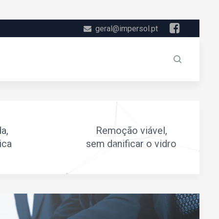
geral@impersol.pt
da,
Remoção viável,
ica
sem danificar o vidro