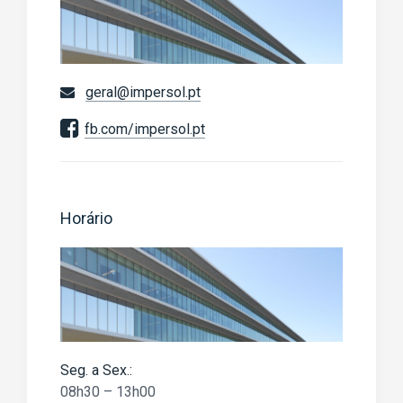
geral@impersol.pt
fb.com/impersol.pt
Horário
Seg. a Sex.:
08h30 – 13h00