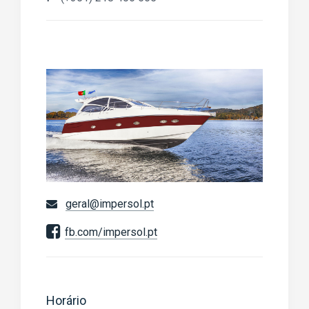
geral@impersol.pt
fb.com/impersol.pt
Horário