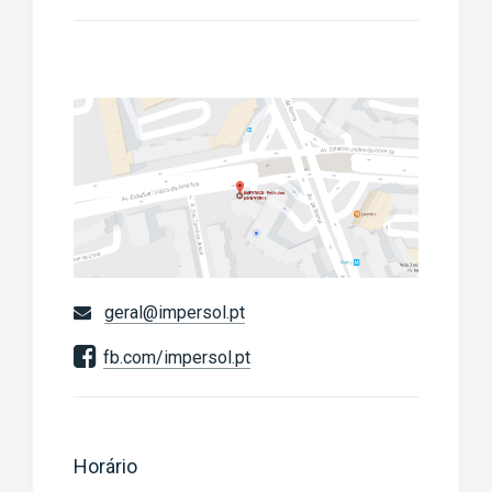
geral@impersol.pt
fb.com/impersol.pt
Horário