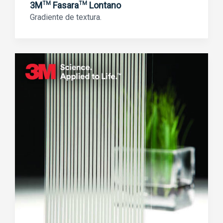
3M
Fasara
Lontano
TM
TM
Gradiente de textura.