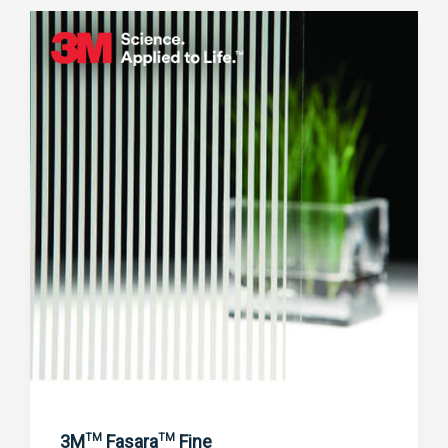
3M
Fasara
Fine
TM
TM