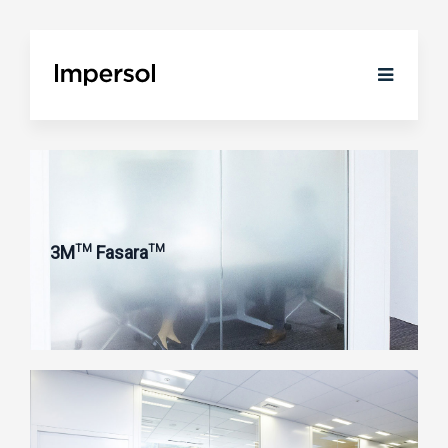
3M
Fasara
TM
TM