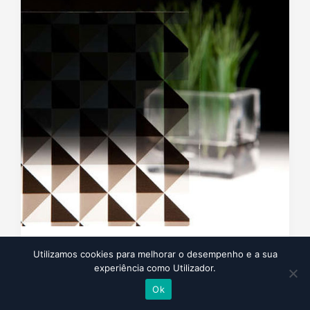
3M
Fasara
Prism Noir
TM
TM
Utilizamos cookies para melhorar o desempenho e a sua
experiência como Utilizador.
Padrão prismático, variação de opacidade.
Ok